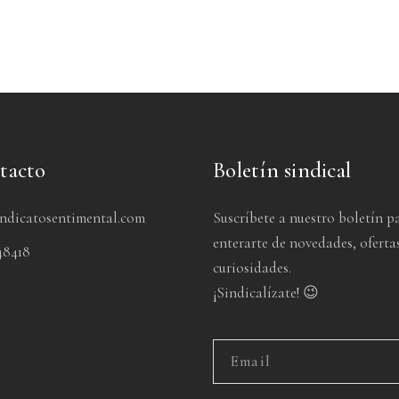
tacto
Boletín sindical
indicatosentimental.com
Suscríbete a nuestro boletín p
enterarte de novedades, oferta
48418
curiosidades.
¡Sindicalízate! 😉