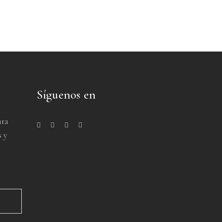
Síguenos en
ara
s y