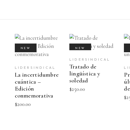
AÑADIR AL
AÑADIR AL
NEW
NEW
CARRITO
CARRITO
L
LIDERSINDICAL
Tratado de
LIDERSINDICAL
L
lingüística y
La incertidumbre
Pr
soledad
cuántica –
úl
Edición
de
$
250.00
conmemorativa
$
2
$
200.00