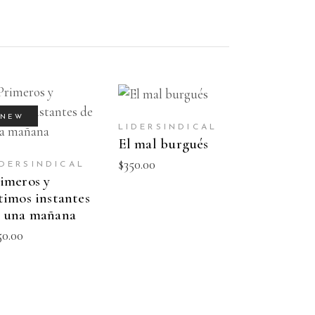
AÑADIR AL
AÑADIR AL
NEW
NEW
CARRITO
CARRITO
LIDERSINDICAL
El mal burgués
$
350.00
IDERSINDICAL
imeros y
timos instantes
 una mañana
50.00