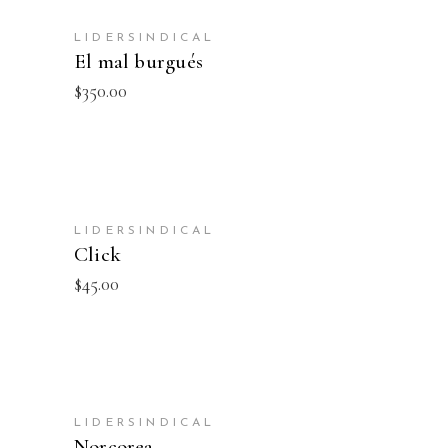
AÑADIR AL CARRITO
LIDERSINDICAL
NEW
El mal burgués
$
350.00
AÑADIR AL CARRITO
LIDERSINDICAL
Click
$
45.00
AÑADIR AL CARRITO
LIDERSINDICAL
Norcorea