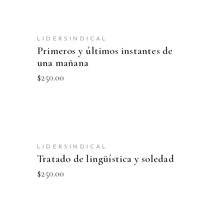
AÑADIR AL CARRITO
LIDERSINDICAL
NEW
Primeros y últimos instantes de
una mañana
$
250.00
AÑADIR AL CARRITO
LIDERSINDICAL
NEW
Tratado de lingüística y soledad
$
250.00