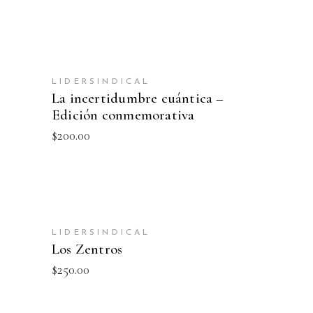
AÑADIR AL CARRITO
LIDERSINDICAL
NEW
La incertidumbre cuántica –
Edición conmemorativa
$
200.00
AÑADIR AL CARRITO
LIDERSINDICAL
Los Zentros
$
250.00