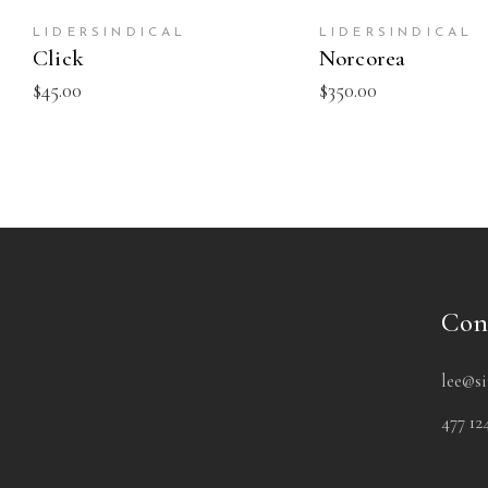
LIDERSINDICAL
LIDERSINDICAL
Click
Norcorea
$
45.00
$
350.00
Con
lee@s
477 12