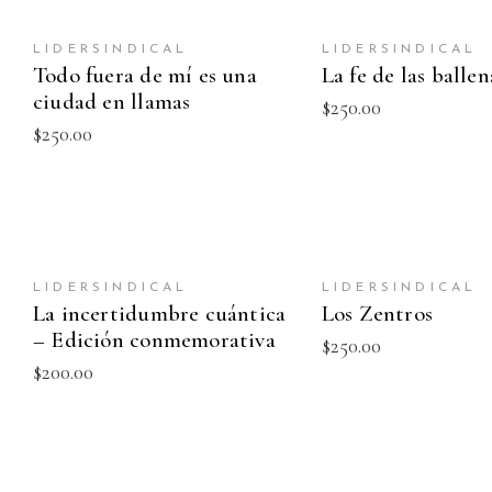
AÑADIR AL CARRITO
AÑADIR AL CARR
LIDERSINDICAL
LIDERSINDICAL
Todo fuera de mí es una
La fe de las ballen
ciudad en llamas
$
250.00
$
250.00
AÑADIR AL CARRITO
AÑADIR AL CARR
LIDERSINDICAL
LIDERSINDICAL
NEW
La incertidumbre cuántica
Los Zentros
– Edición conmemorativa
$
250.00
$
200.00
AÑADIR AL CARRITO
AÑADIR AL CARR