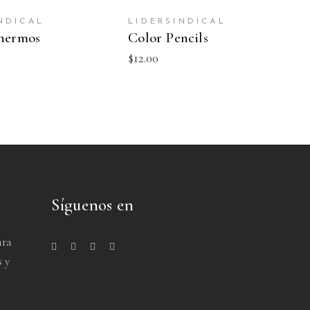
NDICAL
LIDERSINDICAL
Thermos
Color Pencils
$
12.00
Síguenos en
ara
s y