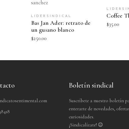
LIDERSI
Coffee 
LIDERSINDICAL
Bas Jan Ader: retrato de
$
35.00
un gusano blanco
$
250.00
tacto
Boletín sindical
indicatosentimental.com
Suscríbete a nuestro boletín p
enterarte de novedades, oferta
48418
curiosidades.
¡Sindicalízate! 😉