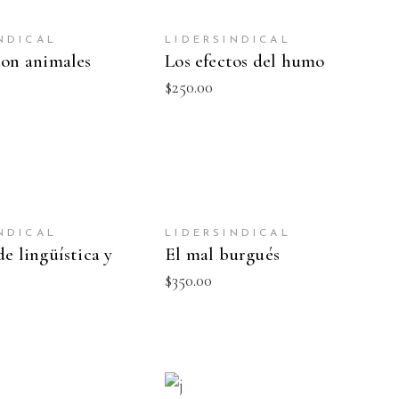
 AL CARRITO
AÑADIR AL CARRITO
NDICAL
LIDERSINDICAL
con animales
Los efectos del humo
$
250.00
 AL CARRITO
AÑADIR AL CARRITO
NDICAL
LIDERSINDICAL
NEW
e lingüística y
El mal burgués
$
350.00
 AL CARRITO
AÑADIR AL CARRITO