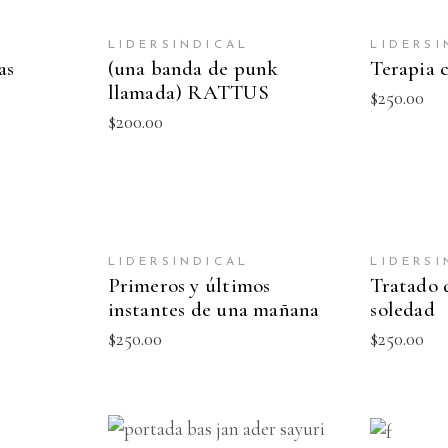
ITO
AÑADIR AL CARRITO
AÑADIR
LIDERSINDICAL
LIDERSI
as
(una banda de punk
Terapia 
llamada) RATTUS
$
250.00
$
200.00
ITO
AÑADIR AL CARRITO
AÑADIR
LIDERSINDICAL
LIDERSI
NEW
NEW
Primeros y últimos
Tratado d
instantes de una mañana
soledad
$
250.00
$
250.00
AÑADIR
ITO
AÑADIR AL CARRITO