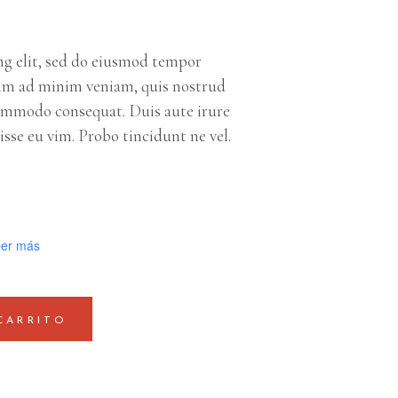
ng elit, sed do eiusmod tempor
nim ad minim veniam, quis nostrud
 commodo consequat. Duis aute irure
isse eu vim. Probo tincidunt ne vel.
er más
CARRITO