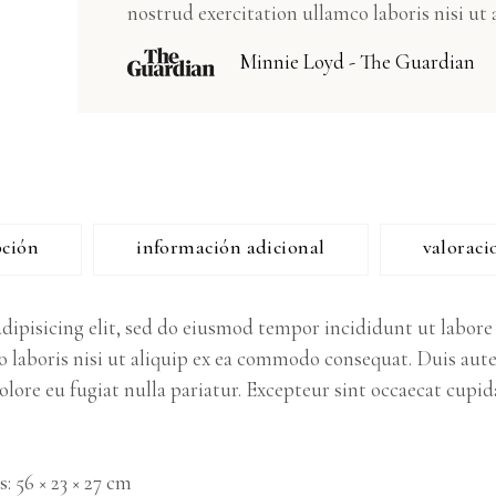
nostrud exercitation ullamco laboris nisi ut a
Minnie Loyd - The Guardian
pción
información adicional
valoraci
dipisicing elit, sed do eiusmod tempor incididunt ut labor
 laboris nisi ut aliquip ex ea commodo consequat. Duis aute
dolore eu fugiat nulla pariatur. Excepteur sint occaecat cupi
s
56 × 23 × 27 cm