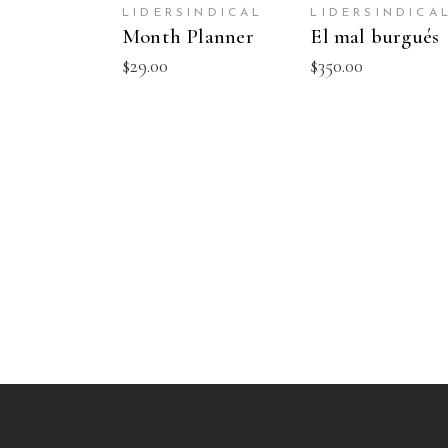
NEW
CARRITO
CARRITO
LIDERSINDICAL
LIDERSINDICA
Month Planner
El mal burgués
$
29.00
$
350.00