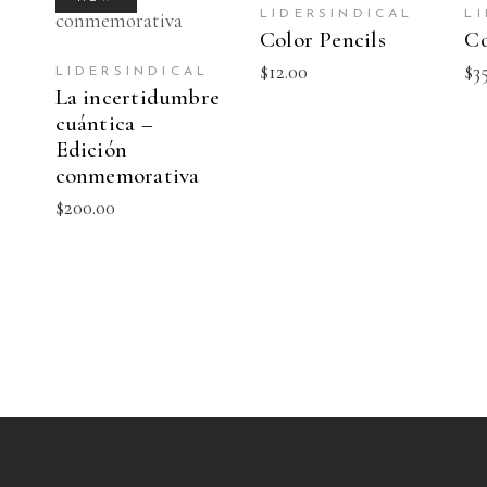
CARRITO
CARRITO
L
LIDERSINDICAL
L
Color Pencils
Co
$
12.00
$
3
LIDERSINDICAL
La incertidumbre
cuántica –
Edición
conmemorativa
$
200.00