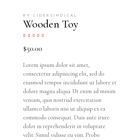
BY LIDERSINDICAL
Wooden Toy
Valorado
1
con
5.00
$
50.00
de 5
en
base
a
valoración
Lorem ipsum dolor sit amet,
de un
cliente
consectetur adipisicing elit, sed do
eiusmod tempor incididunt ut labore et
dolore magna aliqua. Ut enim ad minim
veniam, quis nostrud exercitation
ullamco laboris nisi ut aliquip ex ea
commodo consequat. Duis aute irure
dolor in reprehenderit in voluptate
velit. Simul vidisse eu vim. Probo